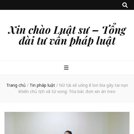
Xin chào Luật sư – Tổng
đài tư vấn pháp luật
Trang chủ
/
Tin pháp luật
/
Nữ tài xế uống 8 lon bia gây tai nạn
khiến chủ tịch xã tử vong: Tòa bác đơn xin án treo