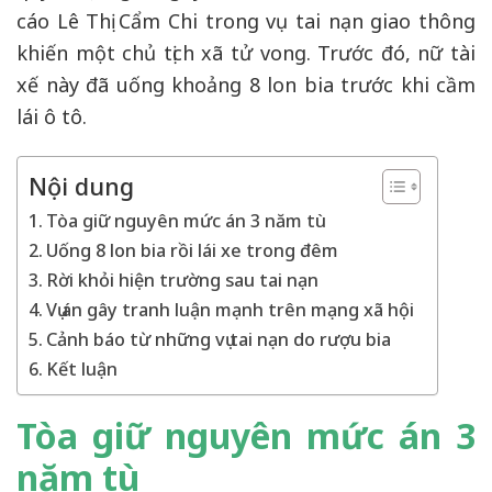
cáo Lê Thị Cẩm Chi trong vụ tai nạn giao thông
lon
bia
khiến một chủ tịch xã tử vong. Trước đó, nữ tài
gây
xế này đã uống khoảng 8 lon bia trước khi cầm
tai
nạn
lái ô tô.
khiến
chủ
tịch
Nội dung
xã
Tòa giữ nguyên mức án 3 năm tù
tử
Uống 8 lon bia rồi lái xe trong đêm
vong:
Tòa
Rời khỏi hiện trường sau tai nạn
bác
Vụ án gây tranh luận mạnh trên mạng xã hội
đơn
Cảnh báo từ những vụ tai nạn do rượu bia
xin
án
Kết luận
treo
Tòa giữ nguyên mức án 3
năm tù