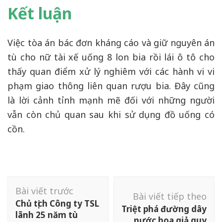
Kết luận
Việc tòa án bác đơn kháng cáo và giữ nguyên án
tù cho nữ tài xế uống 8 lon bia rồi lái ô tô cho
thấy quan điểm xử lý nghiêm với các hành vi vi
phạm giao thông liên quan rượu bia. Đây cũng
là lời cảnh tỉnh mạnh mẽ đối với những người
vẫn còn chủ quan sau khi sử dụng đồ uống có
cồn.
Điều
Bài viết trước
hướng
Bài viết tiếp theo
Chủ tịch Công ty TSL
bài
Triệt phá đường dây
lãnh 25 năm tù
nước hoa giả quy