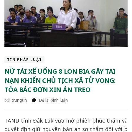
TIN PHÁP LUẬT
NỮ TÀI XẾ UỐNG 8 LON BIA GÂY TAI
NẠN KHIẾN CHỦ TỊCH XÃ TỬ VONG:
TÒA BÁC ĐƠN XIN ÁN TREO
tại
bởi
trungtin
Để lại bình luận
Nữ
tài
xế
TAND tỉnh Đắk Lắk vừa mở phiên phúc thẩm và
uống
quyết định giữ nguyên bản án sơ thẩm đối với bị
8