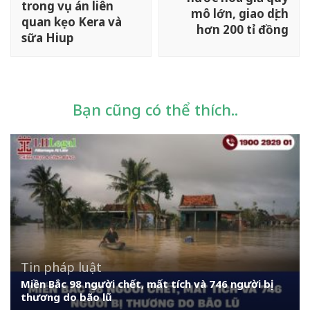
viết
trong vụ án liên
mô lớn, giao dịch
quan kẹo Kera và
hơn 200 tỉ đồng
sữa Hiup
Bạn cũng có thể thích..
Tin pháp luật
Miền Bắc 98 người chết, mất tích và 746 người bị
thương do bão lũ