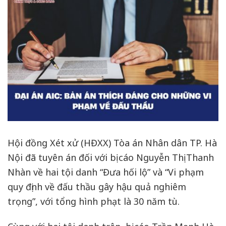
án
thích
đáng
cho
những
vi
phạm
về
đấu
thầu
Hội đồng Xét xử (HĐXX) Tòa án Nhân dân TP. Hà
Nội đã tuyên án đối với bị cáo Nguyễn Thị Thanh
Nhàn về hai tội danh “Đưa hối lộ” và “Vi phạm
quy định về đấu thầu gây hậu quả nghiêm
trọng”, với tổng hình phạt là 30 năm tù.