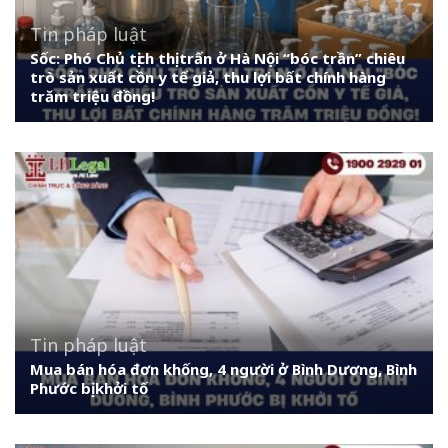
Tin pháp luật
Sốc: Phó Chủ tịch thị trấn ở Hà Nội “bóc trần” chiêu
trò sản xuất cồn y tế giả, thu lợi bất chính hàng
trăm triệu đồng!
Tin pháp luật
Mua bán hóa đơn khống, 4 người ở Bình Dương, Bình
Phước bị khởi tố