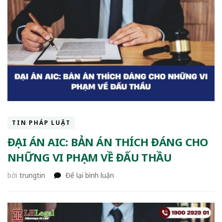
TIN PHÁP LUẬT
ĐẠI ÁN AIC: BẢN ÁN THÍCH ĐÁNG CHO
NHỮNG VI PHẠM VỀ ĐẤU THẦU
tại
bởi
trungtin
Để lại bình luận
Đại
án
AIC:
bản