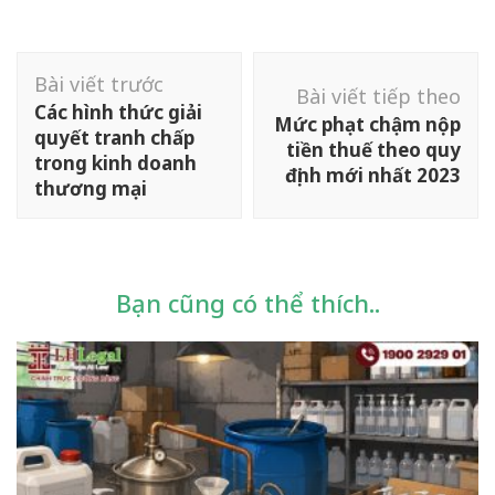
Điều
Bài viết trước
hướng
Bài viết tiếp theo
Các hình thức giải
bài
Mức phạt chậm nộp
quyết tranh chấp
tiền thuế theo quy
viết
trong kinh doanh
định mới nhất 2023
thương mại
Bạn cũng có thể thích..