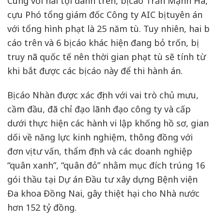
Cùng với hai tội danh trên, bị cáo Trần Mạnh Hà,
cựu Phó tổng giám đốc Công ty AIC bị tuyên án
với tổng hình phạt là 25 năm tù. Tuy nhiên, hai bị
cáo trên và 6 bị cáo khác hiện đang bỏ trốn, bị
truy nã quốc tế nên thời gian phạt tù sẽ tính từ
khi bắt được các bị cáo này để thi hành án.
Bị cáo Nhàn được xác định với vai trò chủ mưu,
cầm đầu, đã chỉ đạo lãnh đạo công ty và cấp
dưới thực hiện các hành vi lập khống hồ sơ, gian
dối về năng lực kinh nghiệm, thông đồng với
đơn vị tư vấn, thẩm định và các doanh nghiệp
“quân xanh”, “quân đỏ” nhằm mục đích trúng 16
gói thầu tại Dự án Đầu tư xây dựng Bệnh viện
Đa khoa Đồng Nai, gây thiệt hại cho Nhà nước
hơn 152 tỷ đồng.