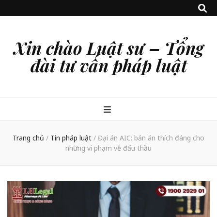
Xin chào Luật sư – Tổng
đài tư vấn pháp luật
Trang chủ
/
Tin pháp luật
/
Đại án AIC: bản án thích đáng cho
những vi phạm về đấu thầu