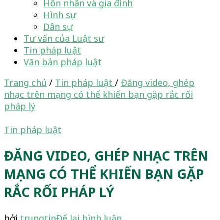
Hôn nhân và gia đình
Hình sự
Dân sự
Tư vấn của Luật sư
Tin pháp luật
Văn bản pháp luật
Trang chủ
/
Tin pháp luật
/
Đăng video, ghép
nhạc trên mạng có thể khiến bạn gặp rắc rối
pháp lý
Tin pháp luật
ĐĂNG VIDEO, GHÉP NHẠC TRÊN
MẠNG CÓ THỂ KHIẾN BẠN GẶP
RẮC RỐI PHÁP LÝ
tại
bởi
trungtin
Để lại bình luận