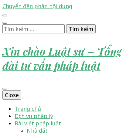
Chuyển đến phần nội dung
Tìm
kiếm
cho:
Xin chào Luật sư – Tổng
đài tư vấn pháp luật
Close
Trang chủ
Dịch vụ pháp lý
Bài viết pháp luật
Nhà đất