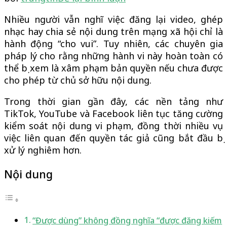
Đăng
Nhiều người vẫn nghĩ việc đăng lại video, ghép
video,
nhạc hay chia sẻ nội dung trên mạng xã hội chỉ là
ghép
hành động “cho vui”. Tuy nhiên, các chuyên gia
nhạc
pháp lý cho rằng những hành vi này hoàn toàn có
trên
thể bị xem là xâm phạm bản quyền nếu chưa được
mạng
cho phép từ chủ sở hữu nội dung.
có
thể
Trong thời gian gần đây, các nền tảng như
khiến
TikTok, YouTube và Facebook liên tục tăng cường
bạn
kiểm soát nội dung vi phạm, đồng thời nhiều vụ
gặp
việc liên quan đến quyền tác giả cũng bắt đầu bị
rắc
xử lý nghiêm hơn.
rối
pháp
Nội dung
lý
“Được dùng” không đồng nghĩa “được đăng kiếm