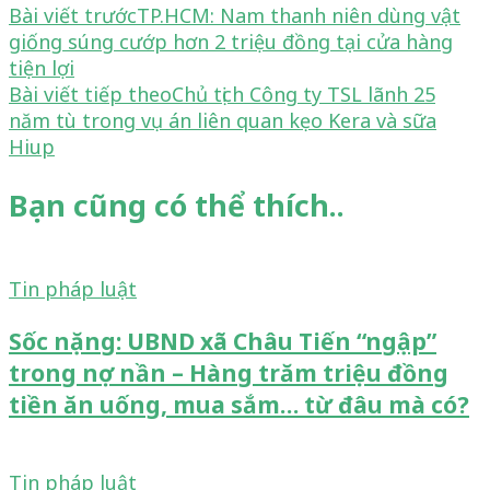
Điều
Bài viết trước
TP.HCM: Nam thanh niên dùng vật
giống súng cướp hơn 2 triệu đồng tại cửa hàng
hướng
tiện lợi
Bài viết tiếp theo
Chủ tịch Công ty TSL lãnh 25
bài
năm tù trong vụ án liên quan kẹo Kera và sữa
viết
Hiup
Bạn cũng có thể thích..
Tin pháp luật
Sốc nặng: UBND xã Châu Tiến “ngập”
trong nợ nần – Hàng trăm triệu đồng
tiền ăn uống, mua sắm… từ đâu mà có?
Tin pháp luật