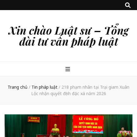
Xin chào Luật sư – Tổng
đài tư vấn pháp luật
Trang chủ
/
Tin pháp luật
/
218 phạm nhân tại Trại giam Xuân
Lộc nhận quyết định đặc xá năm 2026