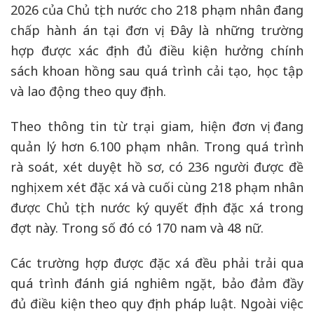
2026 của Chủ tịch nước cho 218 phạm nhân đang
giam
Xuân
chấp hành án tại đơn vị. Đây là những trường
Lộc
hợp được xác định đủ điều kiện hưởng chính
nhận
quyết
sách khoan hồng sau quá trình cải tạo, học tập
định
và lao động theo quy định.
đặc
xá
Theo thông tin từ trại giam, hiện đơn vị đang
năm
2026
quản lý hơn 6.100 phạm nhân. Trong quá trình
rà soát, xét duyệt hồ sơ, có 236 người được đề
nghị xem xét đặc xá và cuối cùng 218 phạm nhân
được Chủ tịch nước ký quyết định đặc xá trong
đợt này. Trong số đó có 170 nam và 48 nữ.
Các trường hợp được đặc xá đều phải trải qua
quá trình đánh giá nghiêm ngặt, bảo đảm đầy
đủ điều kiện theo quy định pháp luật. Ngoài việc