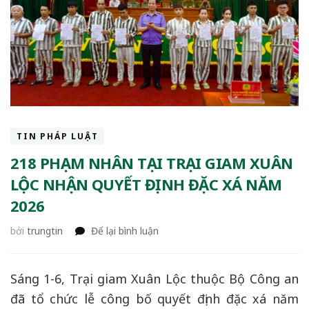
TIN PHÁP LUẬT
218 PHẠM NHÂN TẠI TRẠI GIAM XUÂN
LỘC NHẬN QUYẾT ĐỊNH ĐẶC XÁ NĂM
2026
tại
bởi
trungtin
Để lại bình luận
218
phạm
nhân
Sáng 1-6, Trại giam Xuân Lộc thuộc Bộ Công an
tại
đã tổ chức lễ công bố quyết định đặc xá năm
Trại